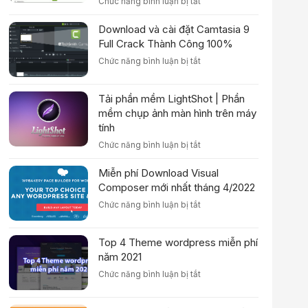
ở
Chức năng bình luận bị tắt
Hướng
Download
Dẫn
Adobe
Download và cài đặt Camtasia 9
Cài
Dreamweaver
Đặt
Full Crack Thành Công 100%
CS6
Chi
ở
Chức năng bình luận bị tắt
Full
Tiết
Download
+
và
Kèm
Tải phần mềm LightShot | Phần
cài
Hướng
đặt
mềm chụp ảnh màn hình trên máy
Dẫn
Camtasia
Cài
tính
9
Đặt
ở
Chức năng bình luận bị tắt
Full
Tải
Crack
phần
Miễn phí Download Visual
Thành
mềm
Công
Composer mới nhất tháng 4/2022
LightShot
100%
ở
Chức năng bình luận bị tắt
|
Miễn
Phần
phí
mềm
Top 4 Theme wordpress miễn phí
Download
chụp
Visual
năm 2021
ảnh
Composer
màn
ở
Chức năng bình luận bị tắt
mới
hình
Top
nhất
trên
4
tháng
máy