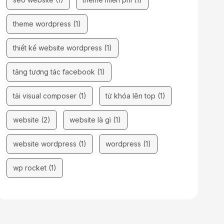
theme wordpress
(1)
thiết kế website wordpress
(1)
tăng tương tác facebook
(1)
tải visual composer
(1)
từ khóa lên top
(1)
website
(2)
website là gì
(1)
website wordpress
(1)
wordpress
(1)
wp rocket
(1)