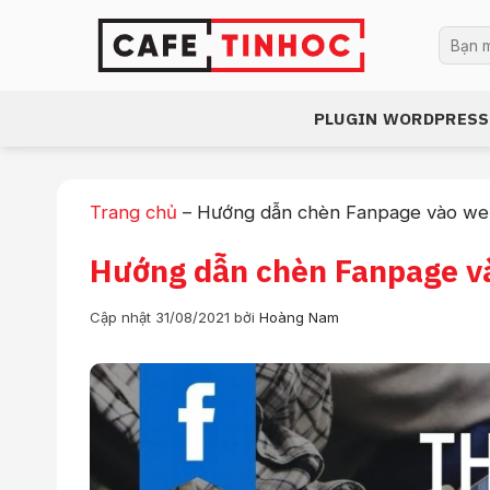
Bỏ
Tìm
qua
kiếm:
nội
dung
PLUGIN WORDPRESS
Trang chủ
–
Hướng dẫn chèn Fanpage vào we
Hướng dẫn chèn Fanpage v
Cập nhật 31/08/2021
bởi
Hoàng Nam