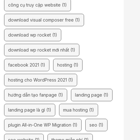
công cụ truy cập website
(1)
download visual composer free
(1)
download wp rocket
(1)
download wp rocket mới nhất
(1)
facebook 2021
(1)
hosting
(1)
hosting cho WordPress 2021
(1)
hướng dẫn tạo fanpage
(1)
landing page
(1)
landing page là gì
(1)
mua hosting
(1)
plugin All-in-One WP Migration
(1)
seo
(1)
seo website
(1)
theme miễn phí
(1)