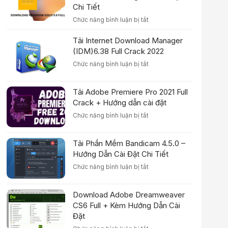
Chi Tiết
ở
Chức năng bình luận bị tắt
Download
Proshow
Tải Internet Download Manager
Gold
(IDM)6.38 Full Crack 2022
9.0.3771
ở
Chức năng bình luận bị tắt
Full
Tải
Crack
Internet
–
Tải Adobe Premiere Pro 2021 Full
Download
Hướng
Manager
Crack + Hướng dẫn cài đặt
Dẫn
(IDM)6.38
Cài
ở
Chức năng bình luận bị tắt
Full
Đặt
Tải
Crack
Chi
Adobe
2022
Tiết
Tải Phần Mềm Bandicam 4.5.0 –
Premiere
Pro
Hướng Dẫn Cài Đặt Chi Tiết
2021
ở
Chức năng bình luận bị tắt
Full
Tải
Crack
Phần
+
Download Adobe Dreamweaver
Mềm
Hướng
Bandicam
CS6 Full + Kèm Hướng Dẫn Cài
dẫn
4.5.0
Đặt
cài
–
đặt