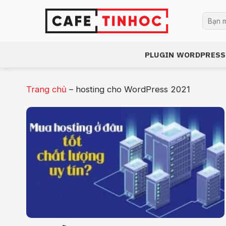
Bỏ
Tìm
qua
kiếm:
nội
dung
PLUGIN WORDPRESS
Trang chủ
–
hosting cho WordPress 2021