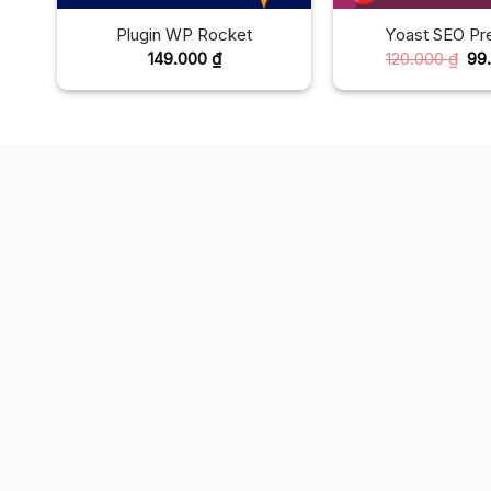
Plugin WP Rocket
Yoast SEO P
Giá
149.000
₫
120.000
₫
99
gố
là:
120