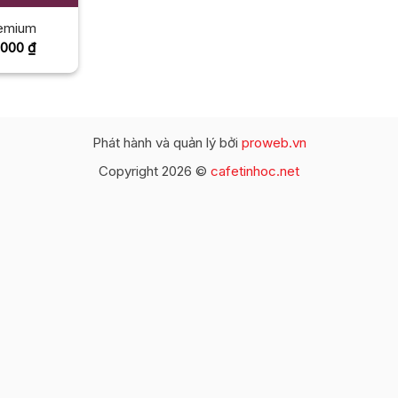
remium
Giá
.000
₫
c
hiện
tại
.000 ₫.
là:
99.000 ₫.
Phát hành và quản lý bởi
proweb.vn
Copyright 2026 ©
cafetinhoc.net