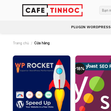
Bỏ
Tìm
qua
kiếm:
nội
dung
PLUGIN WORDPRESS
Trang chủ
/
Cửa hàng
-18%