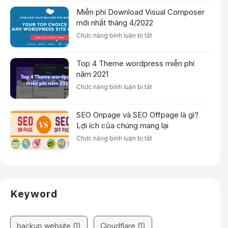
phần
Crack
Miễn phí Download Visual Composer
mềm
Thành
LightShot
mới nhất tháng 4/2022
Công
|
100%
ở
Chức năng bình luận bị tắt
Phần
Miễn
mềm
phí
chụp
Top 4 Theme wordpress miễn phí
Download
ảnh
Visual
năm 2021
màn
Composer
hình
ở
Chức năng bình luận bị tắt
mới
trên
Top
nhất
máy
4
tháng
tính
SEO Onpage và SEO Offpage là gì?
Theme
4/2022
wordpress
Lợi ích của chúng mang lại
miễn
ở
Chức năng bình luận bị tắt
phí
SEO
năm
Onpage
2021
và
SEO
Offpage
Keyword
là
gì?
Lợi
ích
backup website
(1)
Cloudflare
(1)