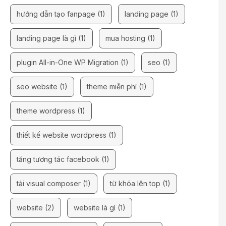
hướng dẫn tạo fanpage
(1)
landing page
(1)
landing page là gì
(1)
mua hosting
(1)
plugin All-in-One WP Migration
(1)
seo
(1)
seo website
(1)
theme miễn phí
(1)
theme wordpress
(1)
thiết kế website wordpress
(1)
tăng tương tác facebook
(1)
tải visual composer
(1)
từ khóa lên top
(1)
website
(2)
website là gì
(1)