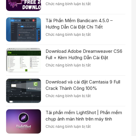
(IDM)6.38
Đặt
ở
Chức năng bình luận bị tắt
Full
Chi
Tải
Crack
Tiết
Adobe
2022
Tải Phần Mềm Bandicam 4.5.0 –
Premiere
Pro
Hướng Dẫn Cài Đặt Chi Tiết
2021
ở
Chức năng bình luận bị tắt
Full
Tải
Crack
Phần
+
Download Adobe Dreamweaver CS6
Mềm
Hướng
Bandicam
Full + Kèm Hướng Dẫn Cài Đặt
dẫn
4.5.0
cài
ở
Chức năng bình luận bị tắt
–
đặt
Download
Hướng
Adobe
Dẫn
Download và cài đặt Camtasia 9 Full
Dreamweaver
Cài
CS6
Crack Thành Công 100%
Đặt
Full
Chi
ở
Chức năng bình luận bị tắt
+
Tiết
Download
Kèm
và
Hướng
Tải phần mềm LightShot | Phần mềm
cài
Dẫn
đặt
chụp ảnh màn hình trên máy tính
Cài
Camtasia
Đặt
ở
Chức năng bình luận bị tắt
9
Tải
Full