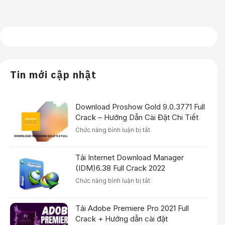
Tin mới cập nhật
Download Proshow Gold 9.0.3771 Full
Crack – Hướng Dẫn Cài Đặt Chi Tiết
ở
Chức năng bình luận bị tắt
Download
Proshow
Tải Internet Download Manager
Gold
9.0.3771
(IDM)6.38 Full Crack 2022
Full
ở
Chức năng bình luận bị tắt
Crack
Tải
–
Internet
Hướng
Tải Adobe Premiere Pro 2021 Full
Download
Dẫn
Manager
Crack + Hướng dẫn cài đặt
Cài