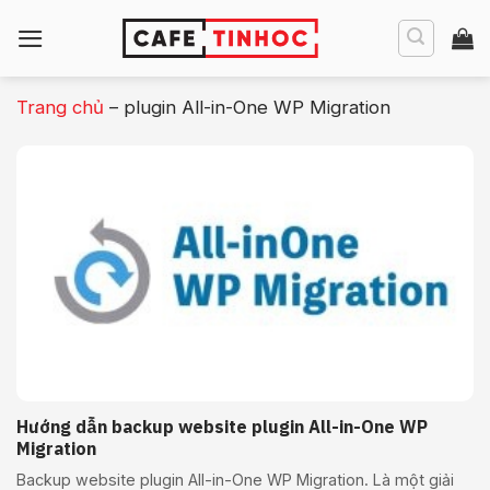
Bỏ
qua
nội
dung
Trang chủ
–
plugin All-in-One WP Migration
Hướng dẫn backup website plugin All-in-One WP
Migration
Backup website plugin All-in-One WP Migration. Là một giải