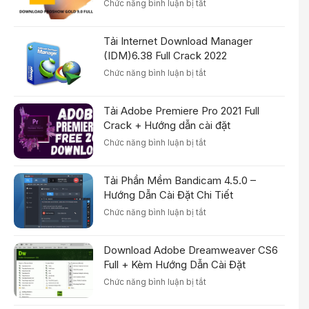
ở
Chức năng bình luận bị tắt
Download
Proshow
Tải Internet Download Manager
Gold
9.0.3771
(IDM)6.38 Full Crack 2022
Full
ở
Chức năng bình luận bị tắt
Crack
Tải
–
Internet
Hướng
Tải Adobe Premiere Pro 2021 Full
Download
Dẫn
Manager
Crack + Hướng dẫn cài đặt
Cài
(IDM)6.38
Đặt
ở
Chức năng bình luận bị tắt
Full
Chi
Tải
Crack
Tiết
Adobe
2022
Tải Phần Mềm Bandicam 4.5.0 –
Premiere
Pro
Hướng Dẫn Cài Đặt Chi Tiết
2021
ở
Chức năng bình luận bị tắt
Full
Tải
Crack
Phần
+
Download Adobe Dreamweaver CS6
Mềm
Hướng
Bandicam
Full + Kèm Hướng Dẫn Cài Đặt
dẫn
4.5.0
cài
ở
Chức năng bình luận bị tắt
–
đặt
Download
Hướng
Adobe