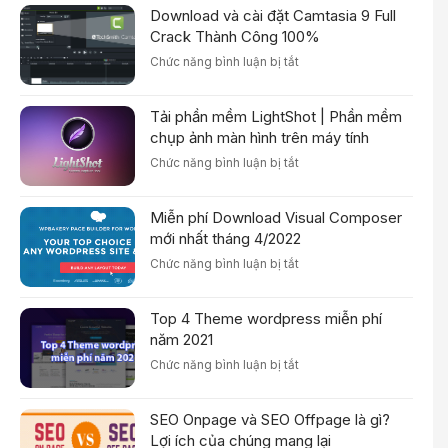
Dẫn
Download và cài đặt Camtasia 9 Full
Dreamweaver
Cài
CS6
Crack Thành Công 100%
Đặt
Full
Chi
ở
Chức năng bình luận bị tắt
+
Tiết
Download
Kèm
và
Hướng
Tải phần mềm LightShot | Phần mềm
cài
Dẫn
đặt
chụp ảnh màn hình trên máy tính
Cài
Camtasia
Đặt
ở
Chức năng bình luận bị tắt
9
Tải
Full
phần
Crack
Miễn phí Download Visual Composer
mềm
Thành
LightShot
mới nhất tháng 4/2022
Công
|
100%
ở
Chức năng bình luận bị tắt
Phần
Miễn
mềm
phí
chụp
Top 4 Theme wordpress miễn phí
Download
ảnh
Visual
năm 2021
màn
Composer
hình
ở
Chức năng bình luận bị tắt
mới
trên
Top
nhất
máy
4
tháng
tính
SEO Onpage và SEO Offpage là gì?
Theme
4/2022
wordpress
Lợi ích của chúng mang lại