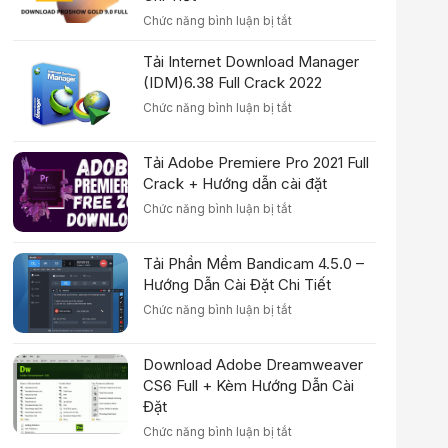
ở
Chức năng bình luận bị tắt
Download
Proshow
Tải Internet Download Manager
Gold
(IDM)6.38 Full Crack 2022
9.0.3771
ở
Chức năng bình luận bị tắt
Full
Tải
Crack
Internet
–
Tải Adobe Premiere Pro 2021 Full
Download
Hướng
Manager
Crack + Hướng dẫn cài đặt
Dẫn
(IDM)6.38
Cài
ở
Chức năng bình luận bị tắt
Full
Đặt
Tải
Crack
Chi
Adobe
2022
Tiết
Tải Phần Mềm Bandicam 4.5.0 –
Premiere
Pro
Hướng Dẫn Cài Đặt Chi Tiết
2021
ở
Chức năng bình luận bị tắt
Full
Tải
Crack
Phần
+
Download Adobe Dreamweaver
Mềm
Hướng
Bandicam
CS6 Full + Kèm Hướng Dẫn Cài
dẫn
4.5.0
Đặt
cài
–
đặt
ở
Chức năng bình luận bị tắt
Hướng