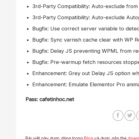
3rd-Party Compatibility: Auto-exclude fr
3rd-Party Compatibility: Auto-exclude Auto
Bugfix: Use correct server variable to dete
Bugfix: Sync varnish cache clear with WP 
Bugfix: Delay JS preventing WPML from redi
Bugfix: Pre-warmup fetch resources stopp
Enhancement: Grey out Delay JS option wh
Enhancement: Emulate Elementor Pro anima
Pass: cafetinhoc.net
Bài viết này được đăng trong
Blog
và được gắn thẻ
down