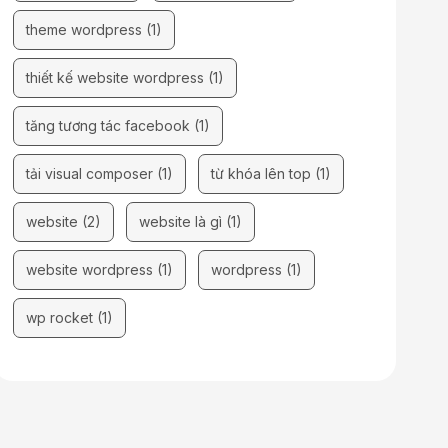
theme wordpress
(1)
thiết kế website wordpress
(1)
tăng tương tác facebook
(1)
tải visual composer
(1)
từ khóa lên top
(1)
website
(2)
website là gì
(1)
website wordpress
(1)
wordpress
(1)
wp rocket
(1)