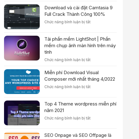
Download
Dẫn
Adobe
Download và cài đặt Camtasia 9
Cài
Dreamweaver
Đặt
Full Crack Thành Công 100%
CS6
Chi
ở
Chức năng bình luận bị tắt
Full
Tiết
Download
+
và
Kèm
Tải phần mềm LightShot | Phần
cài
Hướng
đặt
mềm chụp ảnh màn hình trên máy
Dẫn
Camtasia
Cài
tính
9
Đặt
ở
Chức năng bình luận bị tắt
Full
Tải
Crack
phần
Miễn phí Download Visual
Thành
mềm
Công
Composer mới nhất tháng 4/2022
LightShot
100%
ở
Chức năng bình luận bị tắt
|
Miễn
Phần
phí
mềm
Top 4 Theme wordpress miễn phí
Download
chụp
Visual
năm 2021
ảnh
Composer
màn
ở
Chức năng bình luận bị tắt
mới
hình
Top
nhất
trên
4
tháng
máy
SEO Onpage và SEO Offpage là
Theme
4/2022
tính