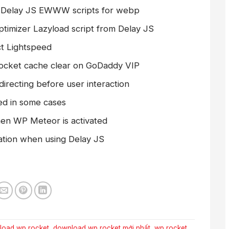
om Delay JS EWWW scripts for webp
ptimizer Lazyload script from Delay JS
ct Lightspeed
Rocket cache clear on GoDaddy VIP
recting before user interaction
ed in some cases
en WP Meteor is activated
tion when using Delay JS
load wp rocket
,
download wp rocket mới nhất
,
wp rocket
.