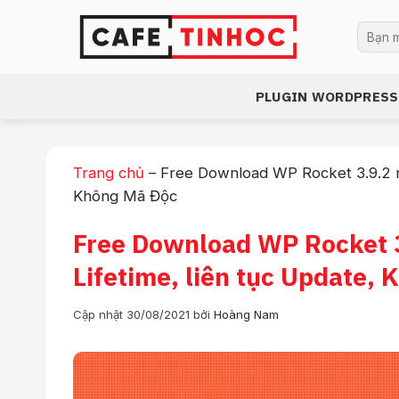
Bỏ
Tìm
qua
kiếm:
nội
dung
PLUGIN WORDPRESS
Trang chủ
–
Free Download WP Rocket 3.9.2 mớ
Không Mã Độc
Free Download WP Rocket 3
Lifetime, liên tục Update,
Cập nhật 30/08/2021
bởi
Hoàng Nam